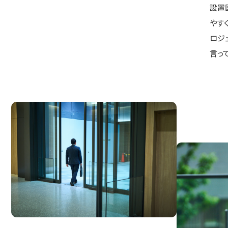
設置
やす
ロジ
言っ