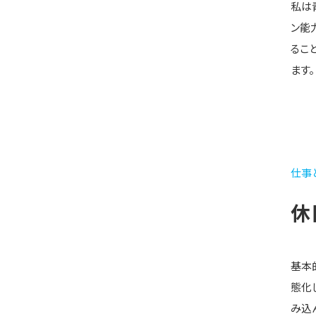
私は
ン能
るこ
ます。
仕事
休
基本
態化
み込