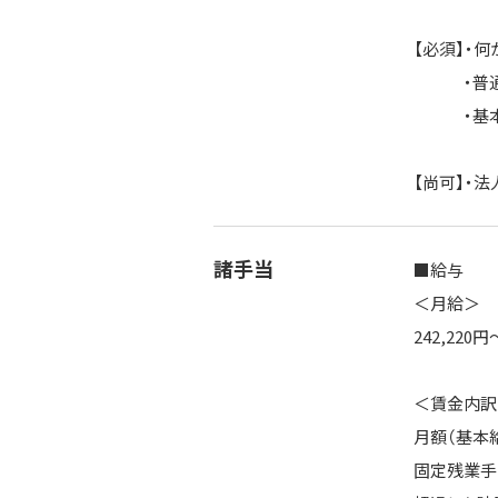
【必須】・
・普通自
・基本的なPC
【尚可】・
諸手当
■給与
＜月給＞
242,220
＜賃金内訳
月額（基本給）
固定残業手当