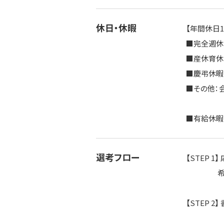
休日・休暇
【年間休日1
■完全週休
■産休育休
■慶弔休暇
■その他：
■有給休暇
選考フロー
【STEP 1】
希望者は
【STEP 