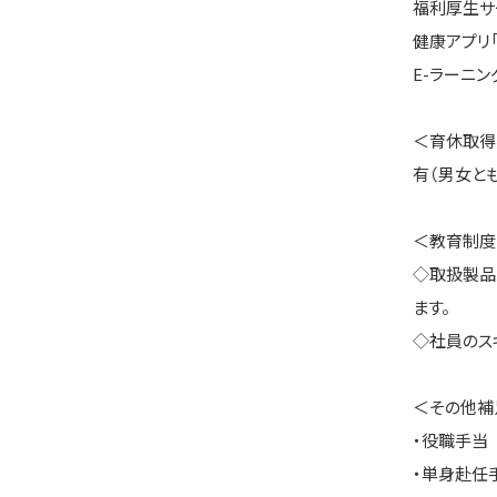
福利厚生サ
健康アプリ
E-ラーニング
＜育休取得
有（男女と
＜教育制度
◇取扱製品
ます。
◇社員のス
＜その他補
・役職手当
・単身赴任