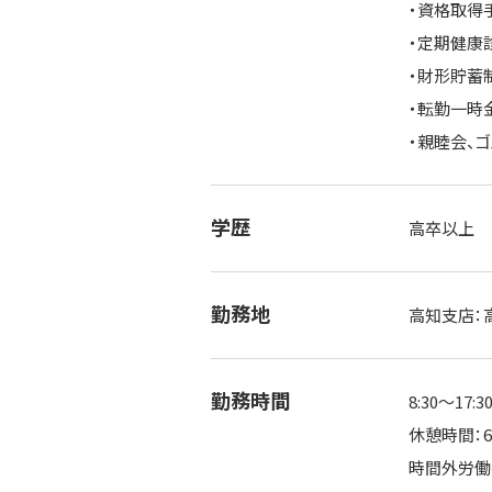
・資格取得
・定期健康
・財形貯蓄
・転勤一時
・親睦会、
学歴
高卒以上
勤務地
高知支店：高
勤務時間
8:30～17
休憩時間：60
時間外労働