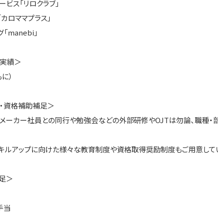
ービス「リロクラブ」
「カロママプラス」
「manebi」
実績＞
もに）
・資格補助補足＞
メーカー社員との同行や勉強会などの外部研修やOJTは勿論、職種・
キルアップに向けた様々な教育制度や資格取得奨励制度もご用意して
足＞
手当