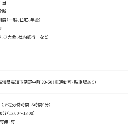
手当
診断
制度（一般、住宅、年金）
金
ゴルフ大会、社内旅行 など
知県高知市薊野中町 33-50（車通勤可・駐車場あり）
:30 （所定労働時間：8時間0分）
分（12:00～13:00）
有無：有