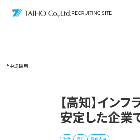
RECRUITING SITE
中途採用
【高知】イン
安定した企業
営業
高知
高知支店