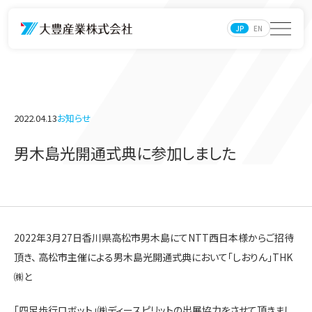
JP
EN
2022.04.13
お知らせ
男木島光開通式典に参加しました
2022年3月27日香川県高松市男木島にてNTT西日本様からご招待
頂き、 高松市主催による男木島光開通式典において「しおりん」THK
㈱と
「四足歩行ロボット」㈱ディースピリットの出展協力をさせて頂きまし