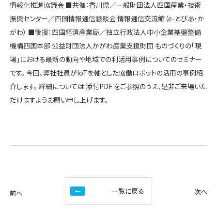
情報化推進協議会 ■共催：香川県／一般財団法人四国産業・技術
振興センター／四国情報通信懇談会 情報通信交流館（e-とぴあ・か
がわ） ■後援：四国経済産業局／独⽴⾏政法人中⼩企業基盤整備
機構四国本部 公益財団法人かがわ産業支援財団 ものづくりの「現
場」における最新の動向や地域での利活⽤事例についてのセミナー
です。 今回、弊社社員がIoTを軸とした協働ロボットの活⽤の事例紹
介します。 詳細については 添付PDF をご参照のうえ、是非ご来場いた
だけますようお願い申し上げます。
一覧に戻る
次へ
前へ