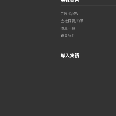
ご挨拶/MW
会社概要/沿革
拠点一覧
役員紹介
導入実績